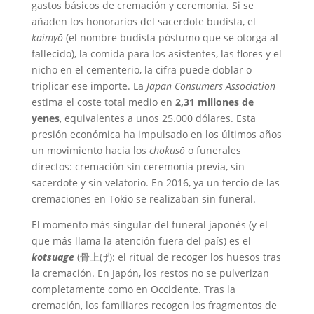
gastos básicos de cremación y ceremonia. Si se
añaden los honorarios del sacerdote budista, el
kaimyō
(el nombre budista póstumo que se otorga al
fallecido), la comida para los asistentes, las flores y el
nicho en el cementerio, la cifra puede doblar o
triplicar ese importe. La
Japan Consumers Association
estima el coste total medio en
2,31 millones de
yenes
, equivalentes a unos 25.000 dólares. Esta
presión económica ha impulsado en los últimos años
un movimiento hacia los
chokusō
o funerales
directos: cremación sin ceremonia previa, sin
sacerdote y sin velatorio. En 2016, ya un tercio de las
cremaciones en Tokio se realizaban sin funeral.
El momento más singular del funeral japonés (y el
que más llama la atención fuera del país) es el
kotsuage
(骨上げ): el ritual de recoger los huesos tras
la cremación. En Japón, los restos no se pulverizan
completamente como en Occidente. Tras la
cremación, los familiares recogen los fragmentos de