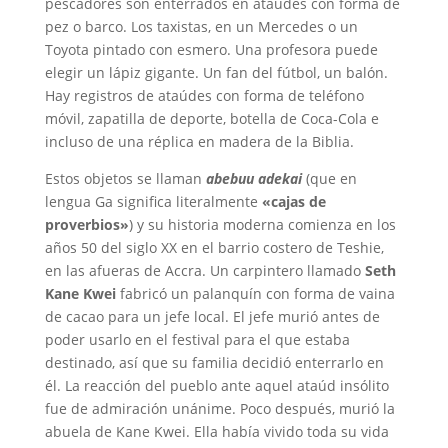
pescadores son enterrados en ataúdes con forma de
pez o barco. Los taxistas, en un Mercedes o un
Toyota pintado con esmero. Una profesora puede
elegir un lápiz gigante. Un fan del fútbol, un balón.
Hay registros de ataúdes con forma de teléfono
móvil, zapatilla de deporte, botella de Coca-Cola e
incluso de una réplica en madera de la Biblia.
Estos objetos se llaman
abebuu adekai
(que en
lengua Ga significa literalmente
«cajas de
proverbios»
) y su historia moderna comienza en los
años 50 del siglo XX en el barrio costero de Teshie,
en las afueras de Accra. Un carpintero llamado
Seth
Kane Kwei
fabricó un palanquín con forma de vaina
de cacao para un jefe local. El jefe murió antes de
poder usarlo en el festival para el que estaba
destinado, así que su familia decidió enterrarlo en
él. La reacción del pueblo ante aquel ataúd insólito
fue de admiración unánime. Poco después, murió la
abuela de Kane Kwei. Ella había vivido toda su vida