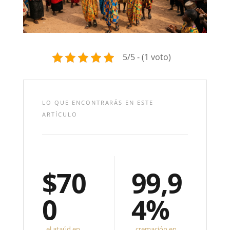
5/5 - (1 voto)
LO QUE ENCONTRARÁS EN ESTE
ARTÍCULO
$70
99,9
0
4%
el ataúd en
cremación en