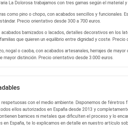
ria La Dolorosa trabajamos con tres gamas según el material y
ras como pino o chopo, con acabados sencillos y funcionales. Es 
stándar. Precio orientativo desde 300 a 700 euros.
 acabados barnizados o lacados, detalles decorativos en los lat
familias que quieren un equilibrio entre dignidad y coste. Precio
o, nogal o caoba, con acabados artesanales, herrajes de mayor ca
e mayor distinción. Precio orientativo desde 3.000 euros.
adables
s respetuosas con el medio ambiente. Disponemos de féretros f
, todos ellos autorizados en España desde 2013 y completamen
tienen barnices ni metales que dificulten el proceso y lo encar
s en España, te lo explicamos en detalle en nuestro artículo so