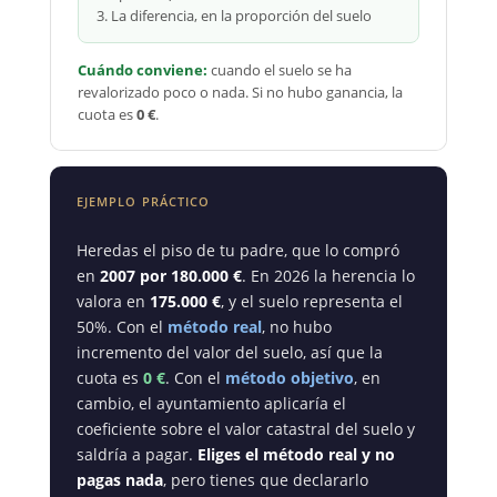
3. La diferencia, en la proporción del suelo
Cuándo conviene:
cuando el suelo se ha
revalorizado poco o nada. Si no hubo ganancia, la
cuota es
0 €
.
EJEMPLO PRÁCTICO
Heredas el piso de tu padre, que lo compró
en
2007 por 180.000 €
. En 2026 la herencia lo
valora en
175.000 €
, y el suelo representa el
50%. Con el
método real
, no hubo
incremento del valor del suelo, así que la
cuota es
0 €
. Con el
método objetivo
, en
cambio, el ayuntamiento aplicaría el
coeficiente sobre el valor catastral del suelo y
saldría a pagar.
Eliges el método real y no
pagas nada
, pero tienes que declararlo