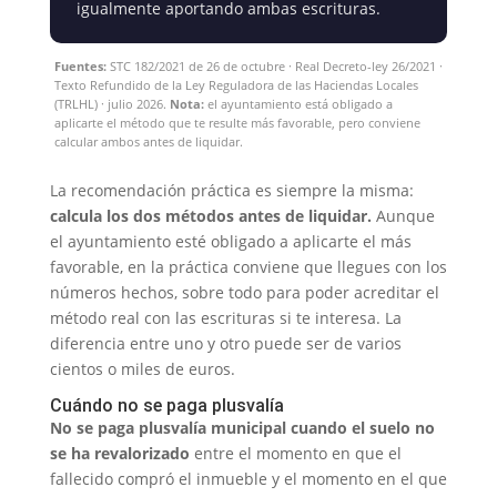
igualmente aportando ambas escrituras.
Fuentes:
STC 182/2021 de 26 de octubre · Real Decreto-ley 26/2021 ·
Texto Refundido de la Ley Reguladora de las Haciendas Locales
(TRLHL) · julio 2026.
Nota:
el ayuntamiento está obligado a
aplicarte el método que te resulte más favorable, pero conviene
calcular ambos antes de liquidar.
La recomendación práctica es siempre la misma:
calcula los dos métodos antes de liquidar.
Aunque
el ayuntamiento esté obligado a aplicarte el más
favorable, en la práctica conviene que llegues con los
números hechos, sobre todo para poder acreditar el
método real con las escrituras si te interesa. La
diferencia entre uno y otro puede ser de varios
cientos o miles de euros.
Cuándo no se paga plusvalía
No se paga plusvalía municipal cuando el suelo no
se ha revalorizado
entre el momento en que el
fallecido compró el inmueble y el momento en el que