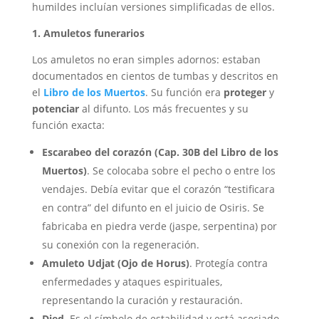
humildes incluían versiones simplificadas de ellos.
1. Amuletos funerarios
Los amuletos no eran simples adornos: estaban
documentados en cientos de tumbas y descritos en
el
Libro de los Muertos
. Su función era
proteger
y
potenciar
al difunto. Los más frecuentes y su
función exacta:
Escarabeo del corazón (Cap. 30B del Libro de los
Muertos)
. Se colocaba sobre el pecho o entre los
vendajes. Debía evitar que el corazón “testificara
en contra” del difunto en el juicio de Osiris. Se
fabricaba en piedra verde (jaspe, serpentina) por
su conexión con la regeneración.
Amuleto Udjat (Ojo de Horus)
. Protegía contra
enfermedades y ataques espirituales,
representando la curación y restauración.
Djed
. Es el símbolo de estabilidad y está asociado