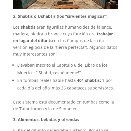
2. Shabtis o Ushabtis (los “sirvientes mágicos”)
Los
shabtis
eran figurillas humanoides de faience,
madera, piedra o bronce cuya función era
trabajar
en lugar del difunto
en los Campos de Iaru (la
versión egipcia de la “tierra perfecta”). Algunos datos
muy interesantes son:
Llevaban inscrito el Capítulo 6 del Libro de los
Muertos: “¡Shabti, respóndeme!”
En tumbas reales había hasta
401 shabtis:
1 por
cada día del año, más 36 capataces supervisores.
Este sistema está documentado en tumbas como la
de Tutankamón y la de Sennefer.
3. Alimentos, bebidas y ofrendas
El Ka del difunto necesitaba sustento. Por eso se