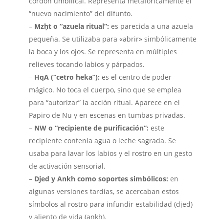
cordón umbilical. Representa metafóricamente el
“nuevo nacimiento” del difunto.
–
Mzḥt o “azuela ritual”:
es parecida a una azuela
pequeña. Se utilizaba para «abrir» simbólicamente
la boca y los ojos. Se representa en múltiples
relieves tocando labios y párpados.
–
HqA (“cetro heka”):
es el centro de poder
mágico. No toca el cuerpo, sino que se emplea
para “autorizar” la acción ritual. Aparece en el
Papiro de Nu y en escenas en tumbas privadas.
–
NW o “recipiente de purificación”:
este
recipiente contenía agua o leche sagrada. Se
usaba para lavar los labios y el rostro en un gesto
de activación sensorial.
–
Djed y Ankh como soportes simbólicos:
en
algunas versiones tardías, se acercaban estos
símbolos al rostro para infundir estabilidad (djed)
y aliento de vida (ankh).